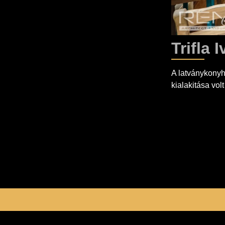
Trifla
A latványkony
kialakitása vol