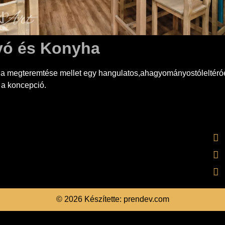
 Ivó és Konyha
ha megteremtése mellet egy hangulatos,ahagyományostóleltéró
t a koncepció.
© 2026 Készítette: prendev.com