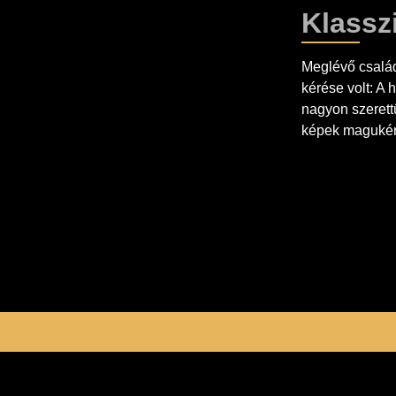
Klassz
Meglévő család
kérése volt: A 
nagyon szerett
képek magukért 