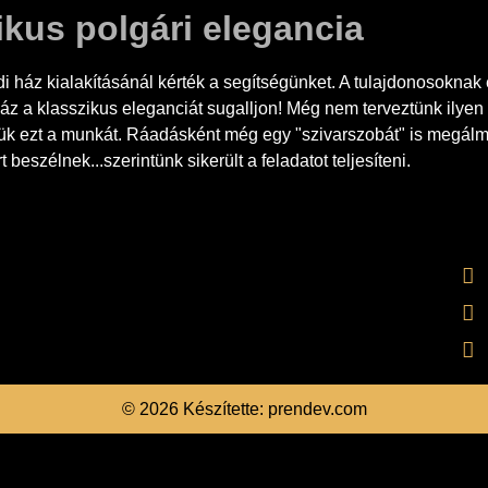
ikus polgári elegancia
i ház kialakításánál kérték a segítségünket. A tulajdonosoknak
ház a klasszikus eleganciát sugalljon! Még nem terveztünk ilyen 
ük ezt a munkát. Ráadásként még egy "szivarszobát" is megálm
beszélnek...szerintünk sikerült a feladatot teljesíteni.
© 2026 Készítette: prendev.com