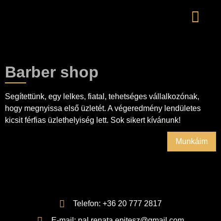
Barber shop
Segítettünk, egy lelkes, fiatal, tehetséges vállalkozónak,
hogy megnyissa első üzletét. A végeredmény lendületes
kicsit férfias üzlethelyiség lett. Sok sikert kívánunk!
Munkáim
Telefon: ‭+36 20 777 2817‬
E-mail: pal.renata.epitesz@gmail.com