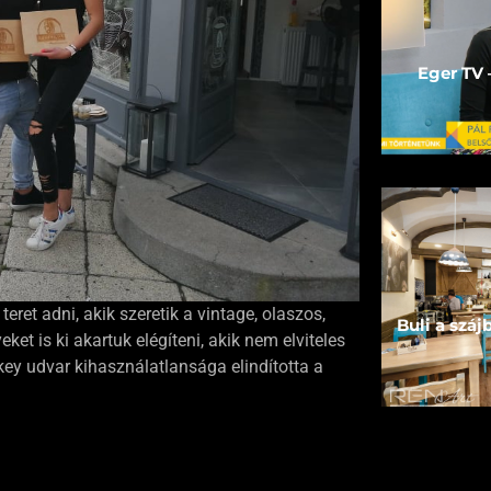
Eger TV 
ret adni, akik szeretik a vintage, olaszos,
Buli a száj
et is ki akartuk elégíteni, akik nem elviteles
ey udvar kihasználatlansága elindította a