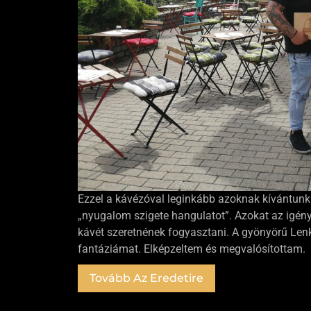
Ezzel a kávézóval leginkább azoknak kívántunk te
„nyugalom szigete hangulatot”. Azokat az igények
kávét szeretnének fogyasztani. A gyönyörű Lenk
fantáziámat. Elképzeltem és megvalósítottam.
Tovább Az Eredetire