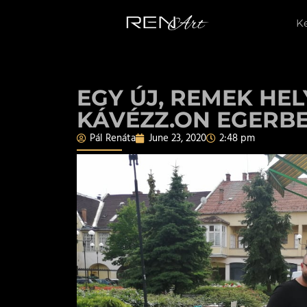
K
EGY ÚJ, REMEK HE
KÁVÉZZ.ON EGERB
Pál Renáta
June 23, 2020
2:48 pm