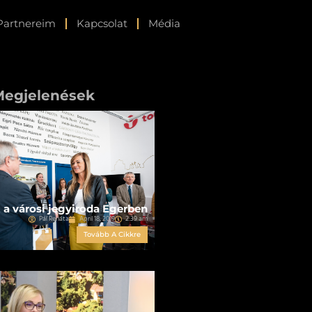
Partnereim
Kapcsolat
Média
Megjelenések
 a városi jegyiroda Egerben
Pál Renáta
April 18, 2019
2:39 am
Tovább A Cikkre