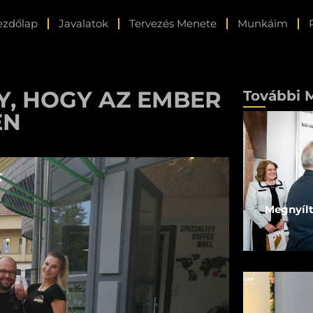
ezdőlap
Javalatok
Tervezés Menete
Munkáim
LY, HOGY AZ EMBER
További 
EN
Megnyílt