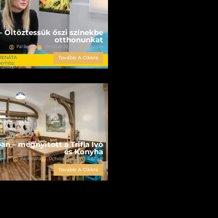
– Öltöztessük őszi színekbe
otthonunkat
Pál Renáta
October 29, 2020
2:54 pm
Tovább A Cikkre
ban – megnyitott a Trifla Ivó
és Konyha
Pál Renáta
October 3, 2017
6:47 am
Tovább A Cikkre