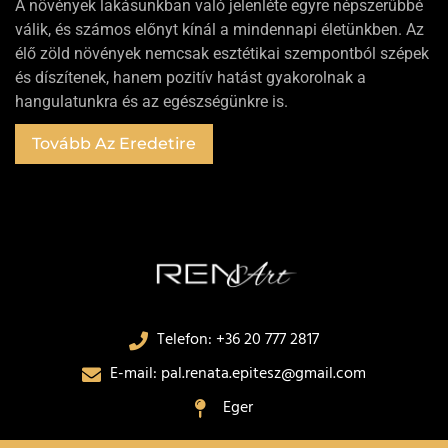
A növények lakásunkban való jelenléte egyre népszerűbbé
válik, és számos előnyt kínál a mindennapi életünkben. Az
élő zöld növények nemcsak esztétikai szempontból szépek
és díszítenek, hanem pozitív hatást gyakorolnak a
hangulatunkra és az egészségünkre is.
Tovább Az Eredetire
Telefon: ‭+36 20 777 2817‬
E-mail: pal.renata.epitesz@gmail.com
Eger